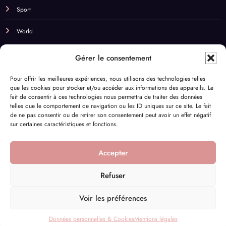
Sport
World
NOS BEST TAGS
Gérer le consentement
Beauté
Budget
Business
cadeaux
cbd
Pour offrir les meilleures expériences, nous utilisons des technologies telles
que les cookies pour stocker et/ou accéder aux informations des appareils. Le
Champagne & Vin
Chill
comparateur de fleurs
Couple
fait de consentir à ces technologies nous permettra de traiter des données
telles que le comportement de navigation ou les ID uniques sur ce site. Le fait
Cuisine
DYI
Déco
Eco-responsable
Enfants
de ne pas consentir ou de retirer son consentement peut avoir un effet négatif
sur certaines caractéristiques et fonctions.
Fleurs séchées
Fête des mères
Huiles essentielles
Infidélité
Lifestyle
Naturel
Nuit
Nutriments
Parfum
Pilates
Accepter
Santé
Sport
Supermarché
Trottinette
Voyage
Refuser
Voir les préférences
Mentions légales
CGU
Données personnelles & Cookies
Contact
Données personnelles & Cookies
Mentions légales