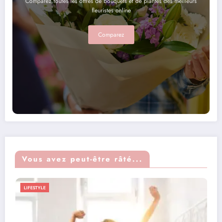
Comparez toutes les offres de bouquets et de plantes des meilleurs
fleuristes online
Comparez
Vous avez peut-être râté...
BUSINESS
FAMILLE
LIFESTYLE