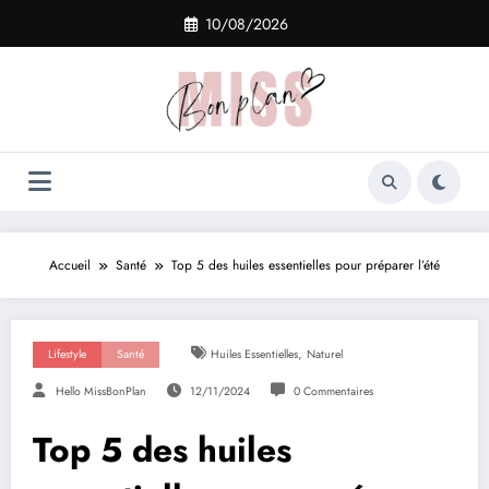
Aller
10/08/2026
au
contenu
Accueil
Santé
Top 5 des huiles essentielles pour préparer l’été
,
Lifestyle
Santé
Huiles Essentielles
Naturel
Hello MissBonPlan
12/11/2024
0 Commentaires
Top 5 des huiles