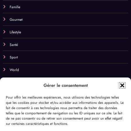
Famille
Gourmet
Lifestyle
Santé
Sport
World
NOS BEST TAGS
Gérer le consentement
Beauté
Budget
Business
cadeaux
cbd
Pour offrir les meilleures expériences, nous utilisons des technologies telles
que les cookies pour stocker et/ou accéder aux informations des appareils. Le
Champagne & Vin
Chill
comparateur de fleurs
Couple
fait de consentir à ces technologies nous permettra de traiter des données
telles que le comportement de navigation ou les ID uniques sur ce site. Le fait
Cuisine
DYI
Déco
Eco-responsable
Enfants
de ne pas consentir ou de retirer son consentement peut avoir un effet négatif
sur certaines caractéristiques et fonctions.
Fleurs séchées
Fête des mères
Huiles essentielles
Infidélité