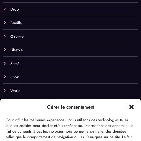
Déco
Famille
Gourmet
Lifestyle
Santé
Sport
World
NOS BEST TAGS
Gérer le consentement
Beauté
Budget
Business
cadeaux
cbd
Pour offrir les meilleures expériences, nous utilisons des technologies telles
que les cookies pour stocker et/ou accéder aux informations des appareils. Le
Champagne & Vin
Chill
comparateur de fleurs
Couple
fait de consentir à ces technologies nous permettra de traiter des données
telles que le comportement de navigation ou les ID uniques sur ce site. Le fait
Cuisine
DYI
Déco
Eco-responsable
Enfants