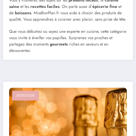
Vous y trouverez des sujets sur les
produits locaux
, la
cuisine
saine
et les
recettes faciles
. On parle aussi d’
épicerie fine
et
de
boissons
. MissBonPlan.fr vous aide à choisir des produits de
qualité. Vous apprendrez à cuisiner avec plaisir, sans prise de tête.
Que vous débutiez ou soyez une experte en cuisine, cette catégorie
vous invite à éveiller vos papilles. Surprenez vos proches et
partagez des moments
gourmets
riches en saveurs et en
découvertes.
30/10/2025