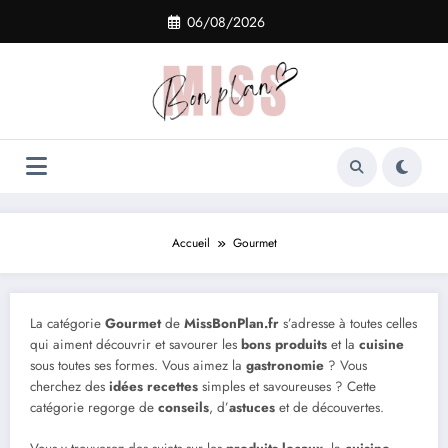
Aller
06/08/2026
au
contenu
Accueil
Gourmet
La catégorie
Gourmet
de
MissBonPlan.fr
s’adresse à toutes celles
qui aiment découvrir et savourer les
bons produits
et la
cuisine
sous toutes ses formes. Vous aimez la
gastronomie
? Vous
cherchez des
idées recettes
simples et savoureuses ? Cette
catégorie regorge de
conseils
, d’
astuces
et de découvertes.