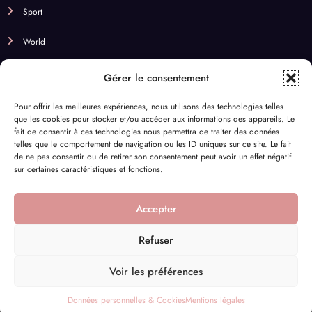
Sport
World
NOS BEST TAGS
Gérer le consentement
Beauté
Budget
Business
cadeaux
cbd
Pour offrir les meilleures expériences, nous utilisons des technologies telles
que les cookies pour stocker et/ou accéder aux informations des appareils. Le
Champagne & Vin
Chill
comparateur de fleurs
Couple
fait de consentir à ces technologies nous permettra de traiter des données
telles que le comportement de navigation ou les ID uniques sur ce site. Le fait
Cuisine
DYI
Déco
Eco-responsable
Enfants
de ne pas consentir ou de retirer son consentement peut avoir un effet négatif
sur certaines caractéristiques et fonctions.
Fleurs séchées
Fête des mères
Huiles essentielles
Infidélité
Lifestyle
Naturel
Nuit
Nutriments
Parfum
Pilates
Accepter
Santé
Sport
Supermarché
Trottinette
Voyage
Refuser
Voir les préférences
Mentions légales
CGU
Données personnelles & Cookies
Contact
Données personnelles & Cookies
Mentions légales