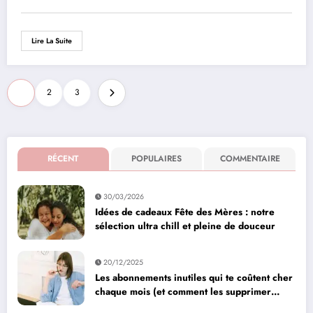
Lire La Suite
Pagination
1
2
3
des
publications
RÉCENT
POPULAIRES
COMMENTAIRE
30/03/2026
Idées de cadeaux Fête des Mères : notre
sélection ultra chill et pleine de douceur
20/12/2025
Les abonnements inutiles qui te coûtent cher
chaque mois (et comment les supprimer
facilement)