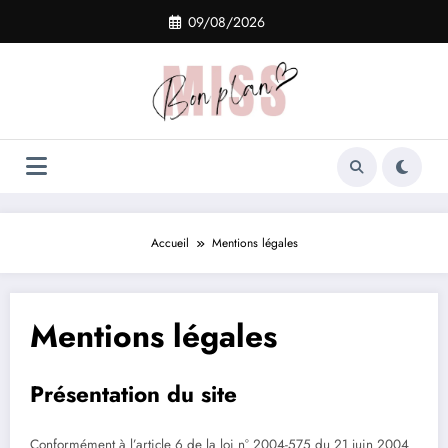
Aller
09/08/2026
au
contenu
Accueil
Mentions légales
Mentions légales
Présentation du site
Conformément à l’article 6 de la loi n° 2004-575 du 21 juin 2004