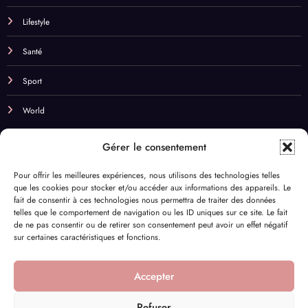
Lifestyle
Santé
Sport
World
NOS BEST TAGS
Gérer le consentement
Beauté
Budget
Business
cadeaux
cbd
Pour offrir les meilleures expériences, nous utilisons des technologies telles
que les cookies pour stocker et/ou accéder aux informations des appareils. Le
Champagne & Vin
Chill
comparateur de fleurs
Couple
fait de consentir à ces technologies nous permettra de traiter des données
telles que le comportement de navigation ou les ID uniques sur ce site. Le fait
Cuisine
DYI
Déco
Eco-responsable
Enfants
de ne pas consentir ou de retirer son consentement peut avoir un effet négatif
sur certaines caractéristiques et fonctions.
Fleurs séchées
Fête des mères
Huiles essentielles
Infidélité
Lifestyle
Naturel
Nuit
Nutriments
Parfum
Pilates
Accepter
Santé
Sport
Supermarché
Trottinette
Voyage
Refuser