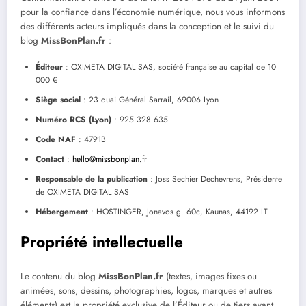
pour la confiance dans l’économie numérique, nous vous informons
des différents acteurs impliqués dans la conception et le suivi du
blog
MissBonPlan.fr
:
Éditeur
: OXIMETA DIGITAL SAS, société française au capital de 10
000 €
Siège social
: 23 quai Général Sarrail, 69006 Lyon
Numéro RCS (Lyon)
: 925 328 635
Code NAF
: 4791B
Contact
:
hello@missbonplan.fr
Responsable de la publication
: Joss Sechier Dechevrens, Présidente
de OXIMETA DIGITAL SAS
Hébergement
: HOSTINGER, Jonavos g. 60c, Kaunas, 44192 LT
Propriété intellectuelle
Le contenu du blog
MissBonPlan.fr
(textes, images fixes ou
animées, sons, dessins, photographies, logos, marques et autres
éléments) est la propriété exclusive de l’Éditeur ou de tiers ayant